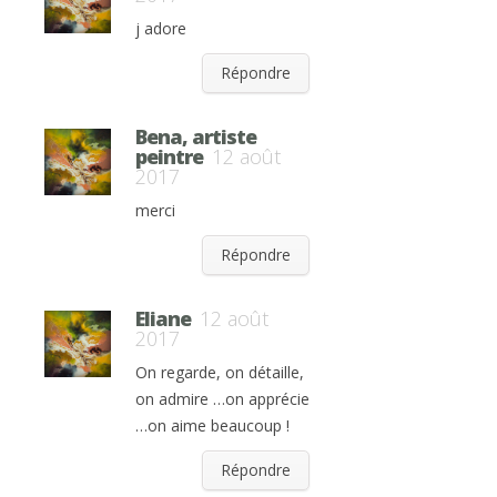
j adore
Répondre
Bena, artiste
peintre
12 août
2017
merci
Répondre
Eliane
12 août
2017
On regarde, on détaille,
on admire …on apprécie
…on aime beaucoup !
Répondre