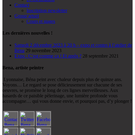
Contact
Inscription newsletter
Group’artuel
Cours et stages
Les dernières nouvelles !
Samedi 2 décembre 2023 à 20 h – expo et contes à l’atelier de
Béna
29 novembre 2023
Expo : C’est comme ça ! Et après ?
28 septembre 2021
Bena, artiste peintre
Lyonnaise, Béna peint avec chaleur depuis plus de quinze ans.
Voyons… Le regard se pose délicieusement sur chacune de ses
oeuvres, se promène le long de ces lignes merveilleuses. Aux
hasards de ce paisible pèlerinage, une lumière profonde vous
accompagne… qui vous donne envie, et pourquoi pas, d’y plonger !