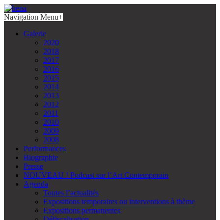
Navigation Menu
+
Galerie
2020
2018
2017
2016
2015
2014
2013
2012
2011
2010
2009
2008
Performances
Biographie
Presse
NOUVEAU ! Podcast sur l’Art Contemporain
Agenda
Toutes l’actualités
Expositions temporaires ou interventions à thème
Expositions permanentes
Défiscalisation