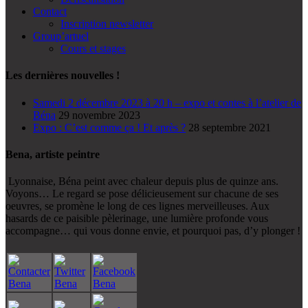
Contact
Inscription newsletter
Group’artuel
Cours et stages
Les dernières nouvelles !
Samedi 2 décembre 2023 à 20 h – expo et contes à l’atelier de
Béna
29 novembre 2023
Expo : C’est comme ça ! Et après ?
28 septembre 2021
Bena, artiste peintre
Lyonnaise, Béna peint avec chaleur depuis plus de quinze ans.
Voyons… Le regard se pose délicieusement sur chacune de ses
oeuvres, se promène le long de ces lignes merveilleuses. Aux
hasards de ce paisible pèlerinage, une lumière profonde vous
accompagne… qui vous donne envie, et pourquoi pas, d’y plonger !