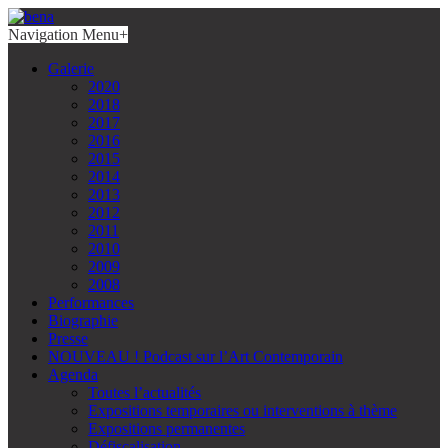
Navigation Menu
+
Galerie
2020
2018
2017
2016
2015
2014
2013
2012
2011
2010
2009
2008
Performances
Biographie
Presse
NOUVEAU ! Podcast sur l’Art Contemporain
Agenda
Toutes l’actualités
Expositions temporaires ou interventions à thème
Expositions permanentes
Défiscalisation