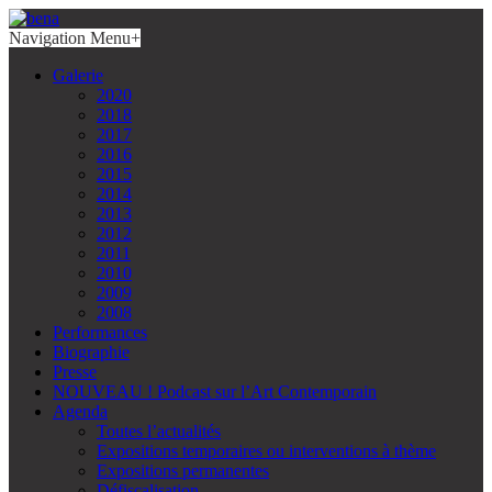
Navigation Menu
+
Galerie
2020
2018
2017
2016
2015
2014
2013
2012
2011
2010
2009
2008
Performances
Biographie
Presse
NOUVEAU ! Podcast sur l’Art Contemporain
Agenda
Toutes l’actualités
Expositions temporaires ou interventions à thème
Expositions permanentes
Défiscalisation