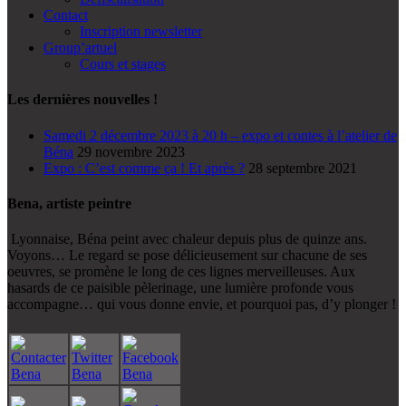
Contact
Inscription newsletter
Group’artuel
Cours et stages
Les dernières nouvelles !
Samedi 2 décembre 2023 à 20 h – expo et contes à l’atelier de
Béna
29 novembre 2023
Expo : C’est comme ça ! Et après ?
28 septembre 2021
Bena, artiste peintre
Lyonnaise, Béna peint avec chaleur depuis plus de quinze ans.
Voyons… Le regard se pose délicieusement sur chacune de ses
oeuvres, se promène le long de ces lignes merveilleuses. Aux
hasards de ce paisible pèlerinage, une lumière profonde vous
accompagne… qui vous donne envie, et pourquoi pas, d’y plonger !