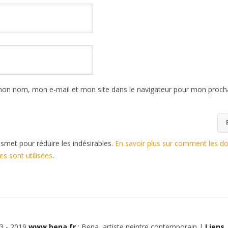
mon nom, mon e-mail et mon site dans le navigateur pour mon proch
kismet pour réduire les indésirables.
En savoir plus sur comment les d
s sont utilisées
.
3 - 2019
www.bena.fr
: Bena, artiste peintre contemporain |
Liens