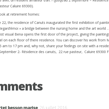
ce avec un résident amateur d’art ? (jusqu’au 2 septembre – Résidence
asteur Caluire 69300).
look at retirement homes:
22, the residence of Canuts inaugurated the first exhibition of pain
 Regard’émoi » a bridge between the nursing home and the art world … 
ist visual Bena opens the first door of the project, giving the painting
avel on each floor of there residence. You can discover his work from
 am to 17 pm and, why not, share your feelings on site with a reside
 September 2- Résidence des canuts, 22 rue pasteur, Caluire 69300 F
omments
rtet besson marise
26 juillet 2016