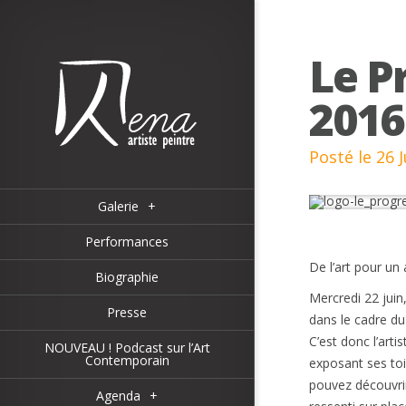
Le P
2016
Posté le 26 
Galerie
+
Performances
De l’art pour un 
Biographie
Mercredi 22 juin
Presse
dans le cadre du
C’est donc l’arti
NOUVEAU ! Podcast sur l’Art
Contemporain
exposant ses to
pouvez découvrir
Agenda
+