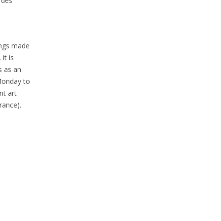
 des
tings made
it is
s as an
 Monday to
nt art
rance).