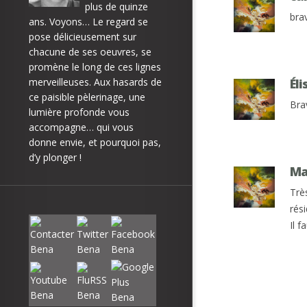
plus de quinze
brav
ans. Voyons… Le regard se
pose délicieusement sur
chacune de ses oeuvres, se
promène le long de ces lignes
merveilleuses. Aux hasards de
Él
ce paisible pèlerinage, une
Bra
lumière profonde vous
accompagne… qui vous
donne envie, et pourquoi pas,
d’y plonger !
Ma
Trè
rés
Il 