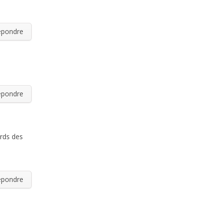
épondre
épondre
ards des
épondre