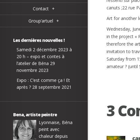
ressenti sur pla
canuts ;22 rue P
Contact
+
Art for another 
Group’artuel
+
Wednesday, June 
in the project «
Les dernières nouvelles !
therefore the art
Samedi 2 décembre 2023 à
invitation to tr
20 h – expo et contes à
Saturday from 15
l’atelier de Béna
29
amateur ? (until
novembre 2023
Expo : C’est comme ça ! Et
après ?
28 septembre 2021
3 C
Bena, artiste peintre
Lyonnaise, Béna
peint avec
chaleur depuis
ca