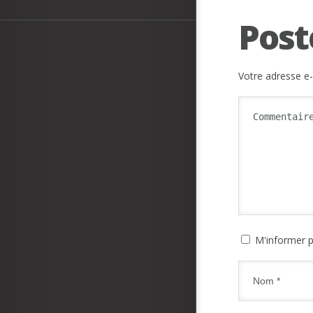
Post
Votre adresse e-
M'informer p