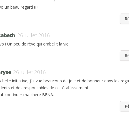
o un beau regard !!!!!
R
isabeth
26 juillet 2016
vo ! Un peu de rêve qui embellit la vie
R
ryse
26 juillet 2016
s belle initiative, j’ai vue beaucoup de joie et de bonheur dans les reg
idents et des responsables de cet établissement .
faut continuer ma chère BENA.
R