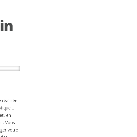
in
 réalisée
istique…
et, en
nt. Vous
ager votre