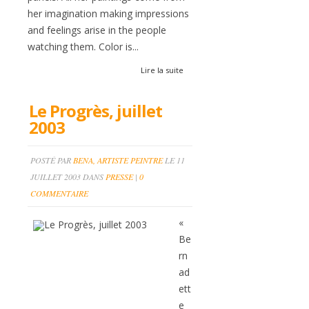
her imagination making impressions
and feelings arise in the people
watching them. Color is...
Lire la suite
Le Progrès, juillet
2003
POSTÉ PAR
BENA, ARTISTE PEINTRE
LE 11
JUILLET 2003 DANS
PRESSE
|
0
COMMENTAIRE
«
Be
rn
ad
ett
e