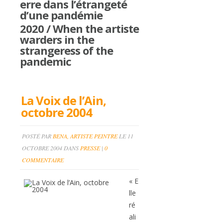
erre dans l’étrangeté
d’une pandémie
2020 / When the artiste
warders in the
strangeress of the
pandemic
La Voix de l’Ain,
octobre 2004
POSTÉ PAR
BENA, ARTISTE PEINTRE
LE 11
OCTOBRE 2004 DANS
PRESSE
|
0
COMMENTAIRE
« E
lle
ré
ali