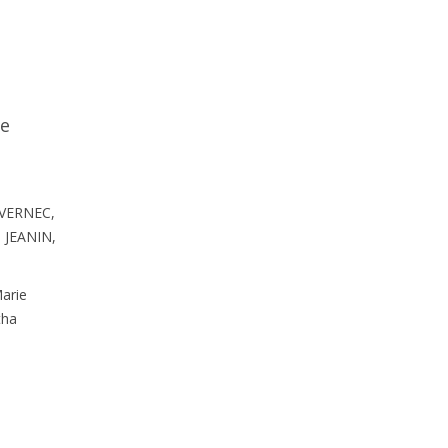
e
UVERNEC,
e JEANIN,
arie
tha