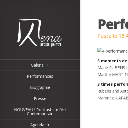
Perf
Posté le 18 
3 moments de 
Galerie
+
Marie RUBENS et 
Marthe MARTINE
Performances
3 times perfor
Biographie
Rubens and Antoin
Martinez, LAFA
Presse
NOUVEAU ! Podcast sur l’Art
Contemporain
Agenda
+